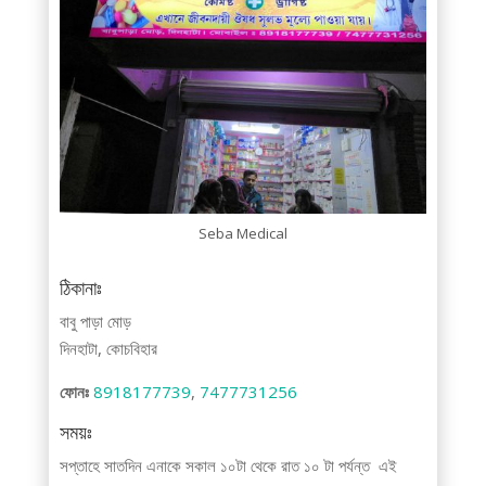
Seba Medical
ঠিকানাঃ
বাবু পাড়া মোড়
দিনহাটা, কোচবিহার
ফোনঃ
8918177739
,
7477731256
সময়ঃ
সপ্তাহে সাতদিন এনাকে সকাল ১০টা থেকে রাত ১০ টা পর্যন্ত এই